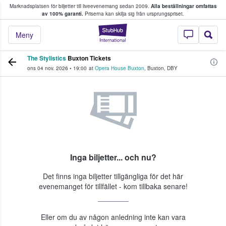
Marknadsplatsen för biljetter till liveevenemang sedan 2009.
Alla beställningar omfattas
ns köper och säljer biljetter.
av 100% garanti.
Priserna kan skilja sig från ursprungspriset.
StubHub – där fans
Meny
The Stylistics
Buxton Tickets
ons 04 nov. 2026
•
19:00
at
Opera House Buxton
,
Buxton
,
DBY
Inga biljetter... och nu?
Det finns inga biljetter tillgängliga för det här
evenemanget för tillfället - kom tillbaka senare!
Eller om du av någon anledning inte kan vara