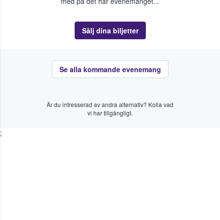
med på det här evenemanget...
Sälj dina biljetter
Se alla kommande evenemang
Är du intresserad av andra alternativ? Kolla vad
vi har tillgängligt.
;