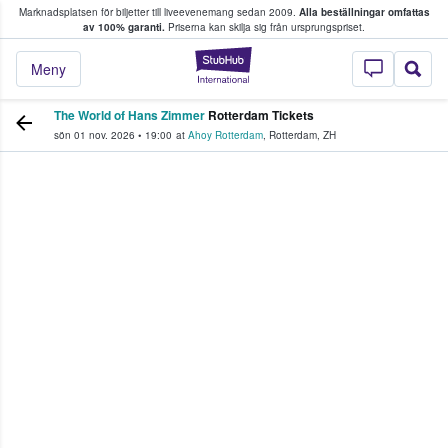
Marknadsplatsen för biljetter till liveevenemang sedan 2009.
Alla beställningar omfattas
ns köper och säljer biljetter.
av 100% garanti.
Priserna kan skilja sig från ursprungspriset.
StubHub – där fans
Meny
The World of Hans Zimmer
Rotterdam Tickets
sön 01 nov. 2026
•
19:00
at
Ahoy Rotterdam
,
Rotterdam
,
ZH