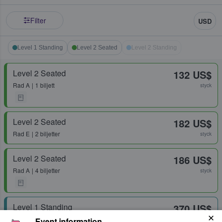
Filter
USD
Level 1 Standing
Level 2 Seated
Level 2 Standing
Level 2 Seated
132 US$
Rad
A
1 biljett
styck
Level 2 Seated
182 US$
Rad
E
2 biljetter
styck
Level 2 Seated
186 US$
Rad
A
4 biljetter
styck
Level 1 Standing
370 US$
1 - 2 biljetter
Event information
styck