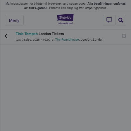
Marknadsplatsen för biljetter till liveevenemang sedan 2009.
Alla beställningar omfattas
ns köper och säljer biljetter.
av 100% garanti.
Priserna kan skilja sig från ursprungspriset.
StubHub – där fans
Meny
Tinie Tempah
London Tickets
tors 03 dec. 2026
•
19:00
at
The Roundhouse
,
London
,
London