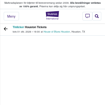
Marknadsplatsen för biljetter till liveevenemang sedan 2009.
Alla beställningar omfattas
ns köper och säljer biljetter.
av 100% garanti.
Priserna kan skilja sig från ursprungspriset.
StubHub – där fans
Meny
Tinlicker
Houston Tickets
tors 01 okt. 2026
•
19:00
at
House of Blues Houston
,
Houston
,
TX