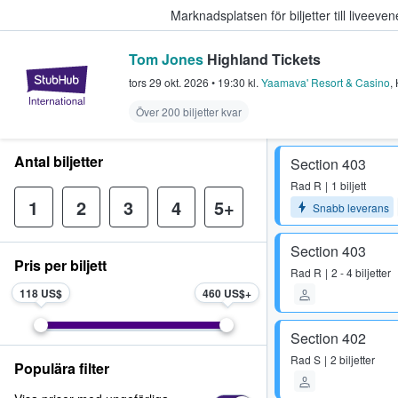
Marknadsplatsen för biljetter till livee
Tom Jones
Highland Tickets
StubHub – där fans köper och sälje
tors 29 okt. 2026
•
19:30
kl.
Yaamava' Resort & Casino
,
Över 200 biljetter kvar
Antal biljetter
Section 403
Rad
R
1 biljett
1
2
3
4
5+
Snabb leverans
Section 403
Pris per biljett
Rad
R
2 - 4 biljetter
118 US$
460 US$
Section 402
Rad
S
2 biljetter
Populära filter