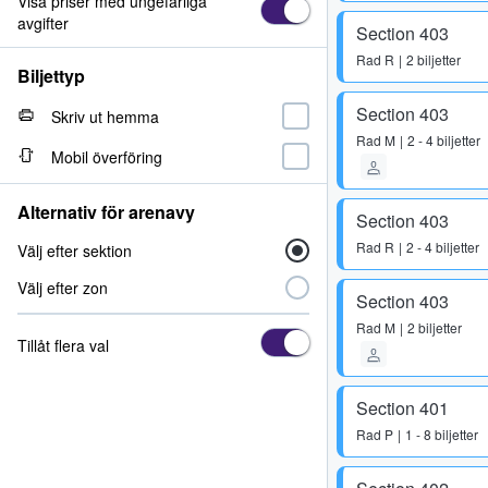
Visa priser med ungefärliga
avgifter
Section 403
Rad
R
2 biljetter
Biljettyp
Section 403
Skriv ut hemma
Rad
M
2 - 4 biljetter
Mobil överföring
Alternativ för arenavy
Section 403
Rad
R
2 - 4 biljetter
Välj efter sektion
Välj efter zon
Section 403
Rad
M
2 biljetter
Tillåt flera val
Section 401
Rad
P
1 - 8 biljetter