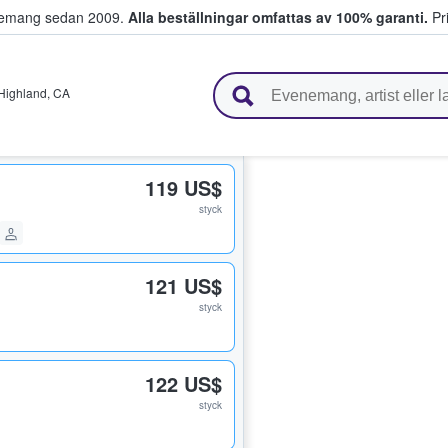
venemang sedan 2009.
Alla beställningar omfattas av 100% garanti.
Pri
r biljetter.
Highland
,
CA
119 US$
styck
121 US$
styck
122 US$
styck