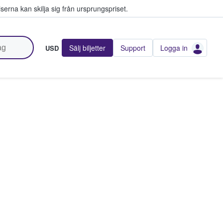
serna kan skilja sig från ursprungspriset.
Sälj biljetter
Support
Logga in
USD