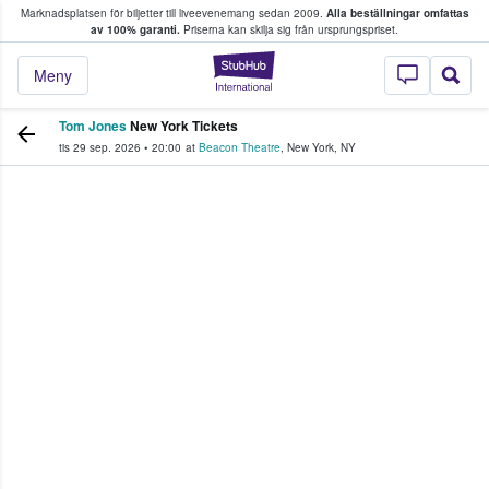
Marknadsplatsen för biljetter till liveevenemang sedan 2009.
Alla beställningar omfattas
ns köper och säljer biljetter.
av 100% garanti.
Priserna kan skilja sig från ursprungspriset.
StubHub – där fans
Meny
Tom Jones
New York Tickets
tis 29 sep. 2026
•
20:00
at
Beacon Theatre
,
New York
,
NY