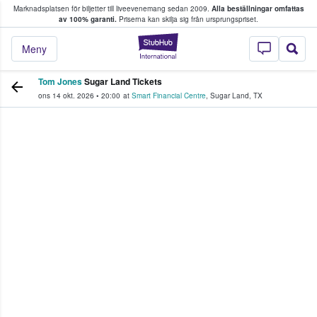
Marknadsplatsen för biljetter till liveevenemang sedan 2009.
Alla beställningar omfattas
ns köper och säljer biljetter.
av 100% garanti.
Priserna kan skilja sig från ursprungspriset.
StubHub – där fans
Meny
Tom Jones
Sugar Land Tickets
ons 14 okt. 2026
•
20:00
at
Smart Financial Centre
,
Sugar Land
,
TX