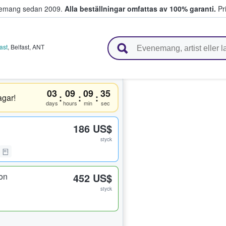
venemang sedan 2009.
Alla beställningar omfattas av 100% garanti.
Pri
r biljetter.
ast
,
Belfast
,
ANT
03
09
09
35
:
:
:
gar!
days
hours
min
sec
186 US$
styck
on
452 US$
styck