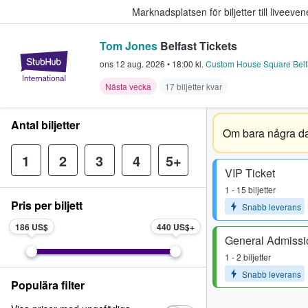
Marknadsplatsen för biljetter till livee
Tom Jones
Belfast Tickets
StubHub – där fans köper och sälje
ons 12 aug. 2026
•
18:00
kl.
Custom House Square Belf
Nästa vecka
17 biljetter kvar
Antal biljetter
Om bara några da
1
2
3
4
5+
VIP Ticket
1 - 15 biljetter
Pris per biljett
Snabb leverans
186 US$
440 US$
General Admissi
1 - 2 biljetter
Snabb leverans
Populära filter