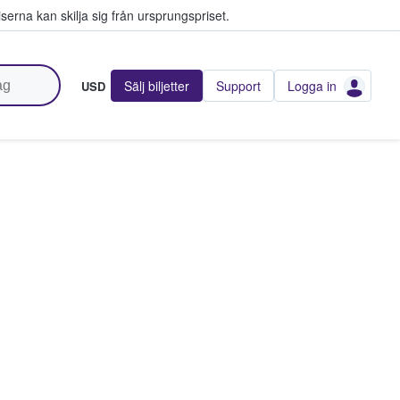
serna kan skilja sig från ursprungspriset.
Sälj biljetter
Support
Logga in
USD