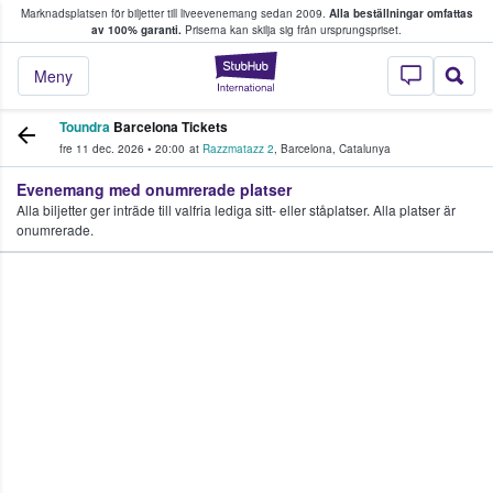
Marknadsplatsen för biljetter till liveevenemang sedan 2009.
Alla beställningar omfattas
ns köper och säljer biljetter.
av 100% garanti.
Priserna kan skilja sig från ursprungspriset.
StubHub – där fans
Meny
Toundra
Barcelona Tickets
fre 11 dec. 2026
•
20:00
at
Razzmatazz 2
,
Barcelona
,
Catalunya
Evenemang med onumrerade platser
Alla biljetter ger inträde till valfria lediga sitt- eller ståplatser. Alla platser är
onumrerade.