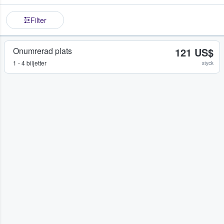
Filter
Onumrerad plats
121 US$
1 - 4 biljetter
styck