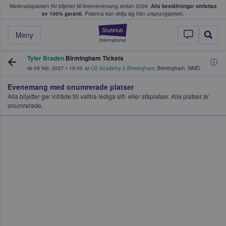
Marknadsplatsen för biljetter till liveevenemang sedan 2009.
Alla beställningar omfattas
ns köper och säljer biljetter.
av 100% garanti.
Priserna kan skilja sig från ursprungspriset.
StubHub – där fans
Meny
Tyler Braden
Birmingham Tickets
tis 09 feb. 2027
•
19:00
at
O2 Academy 2 Birmingham
,
Birmingham
,
WMD
Evenemang med onumrerade platser
Alla biljetter ger inträde till valfria lediga sitt- eller ståplatser. Alla platser är
onumrerade.