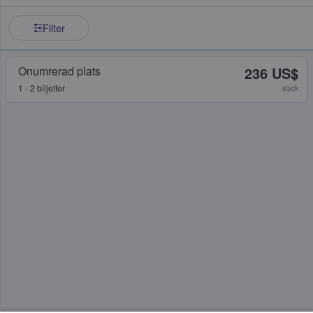
Filter
Onumrerad plats
236 US$
1 - 2 biljetter
styck