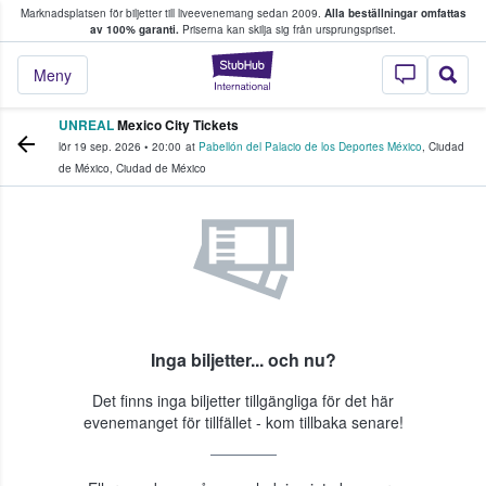
Marknadsplatsen för biljetter till liveevenemang sedan 2009.
Alla beställningar omfattas
ns köper och säljer biljetter.
av 100% garanti.
Priserna kan skilja sig från ursprungspriset.
StubHub – där fans
Meny
UNREAL
Mexico City Tickets
lör 19 sep. 2026
•
20:00
at
Pabellón del Palacio de los Deportes México
,
Ciudad
de México
,
Ciudad de México
Inga biljetter... och nu?
Det finns inga biljetter tillgängliga för det här
evenemanget för tillfället - kom tillbaka senare!