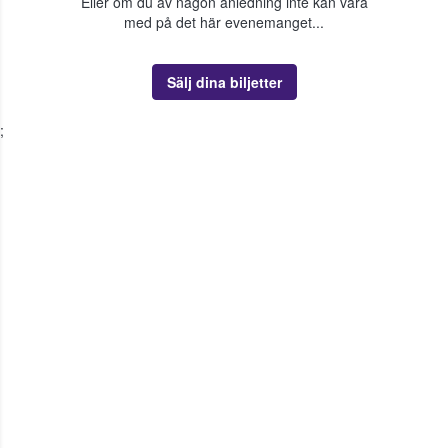
Eller om du av någon anledning inte kan vara
med på det här evenemanget...
Sälj dina biljetter
;