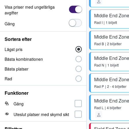
Visa priser med ungefärliga
avgifter
Middle End Zone
Rad
I
1 biljett
Gång
Middle End Zone
Sortera efter
Rad
B
2 biljetter
Lägst pris
Middle End Zone
Bästa kombinationen
Rad
N
1 biljett
Bästa platser
Rad
Middle End Zone
Rad
P
2 - 4 biljetter
Funktioner
Middle End Zone
Gång
Rad
L
4 biljetter
Uteslut platser med skymd sikt
Biljettyp
Field End Zone 