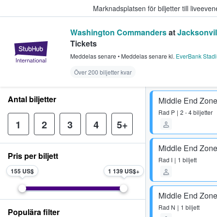
Marknadsplatsen för biljetter till livee
Washington Commanders
at
Jacksonvil
Tickets
StubHub – där fans köper och sälje
Meddelas senare
•
Meddelas senare
kl.
EverBank Stad
Över 200 biljetter kvar
Antal biljetter
Middle End Zone
Rad
P
2 - 4 biljetter
1
2
3
4
5+
Middle End Zone
Pris per biljett
Rad
I
1 biljett
155 US$
1 139 US$
Middle End Zone
Rad
N
1 biljett
Populära filter