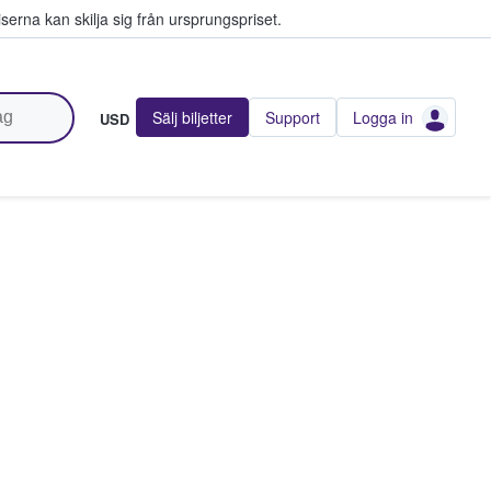
serna kan skilja sig från ursprungspriset.
Sälj biljetter
Support
Logga in
USD