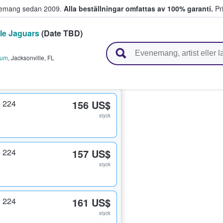
venemang sedan 2009.
Alla beställningar omfattas av 100% garanti.
Pri
le Jaguars
(Date TBD)
r biljetter.
ium
,
Jacksonville
,
FL
 224
156 US$
styck
 224
157 US$
styck
 224
161 US$
styck