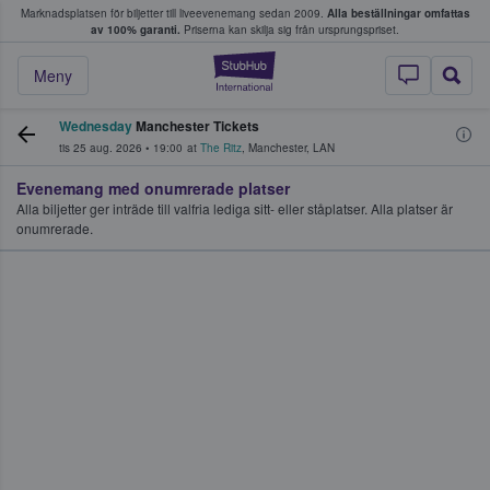
Marknadsplatsen för biljetter till liveevenemang sedan 2009.
Alla beställningar omfattas
ns köper och säljer biljetter.
av 100% garanti.
Priserna kan skilja sig från ursprungspriset.
StubHub – där fans
Meny
Wednesday
Manchester Tickets
tis 25 aug. 2026
•
19:00
at
The Ritz
,
Manchester
,
LAN
Evenemang med onumrerade platser
Alla biljetter ger inträde till valfria lediga sitt- eller ståplatser. Alla platser är
onumrerade.