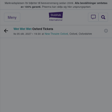
Marknadsplatsen för biljetter till liveevenemang sedan 2009.
Alla beställningar omfattas
ns köper och säljer biljetter.
av 100% garanti.
Priserna kan skilja sig från ursprungspriset.
StubHub – där fans
Meny
Wet Wet Wet
Oxford Tickets
tis 05 okt. 2027
•
19:30
at
New Theatre Oxford
,
Oxford
,
Oxfordshire