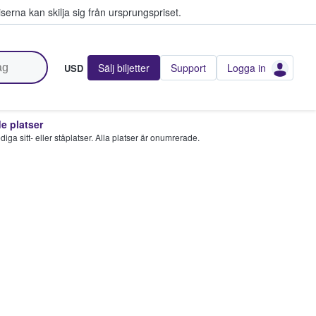
serna kan skilja sig från ursprungspriset.
Sälj biljetter
Support
Logga in
USD
 platser
 lediga sitt- eller ståplatser. Alla platser är onumrerade.