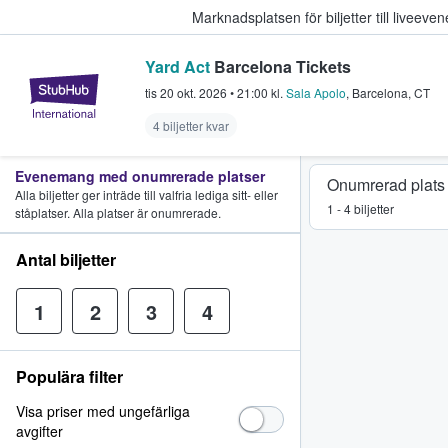
Marknadsplatsen för biljetter till livee
Yard Act
Barcelona Tickets
StubHub – där fans köper och sälje
tis 20 okt. 2026
•
21:00
kl.
Sala Apolo
,
Barcelona
,
CT
4 biljetter kvar
Evenemang med onumrerade platser
Onumrerad plats
Alla biljetter ger inträde till valfria lediga sitt- eller
1 - 4 biljetter
ståplatser. Alla platser är onumrerade.
Antal biljetter
1
2
3
4
Populära filter
Visa priser med ungefärliga
avgifter