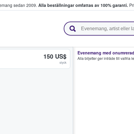
venemang sedan 2009.
Alla beställningar omfattas av 100% garanti.
Pri
r biljetter.
Evenemang med onumrerade
150 US$
Alla biljetter ger inträde till valfria
styck