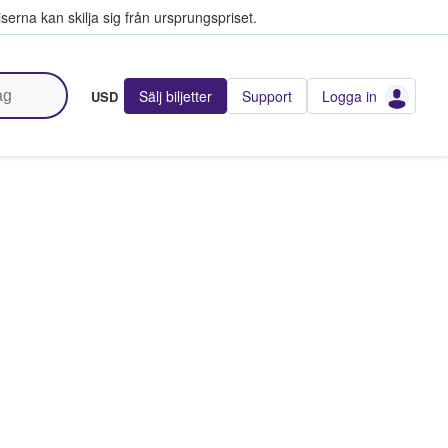
serna kan skilja sig från ursprungspriset.
Sälj biljetter
Support
Logga in
USD