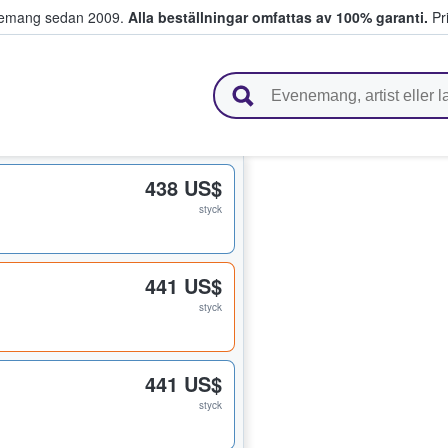
venemang sedan 2009.
Alla beställningar omfattas av 100% garanti.
Pri
r biljetter.
438 US$
styck
441 US$
styck
441 US$
styck