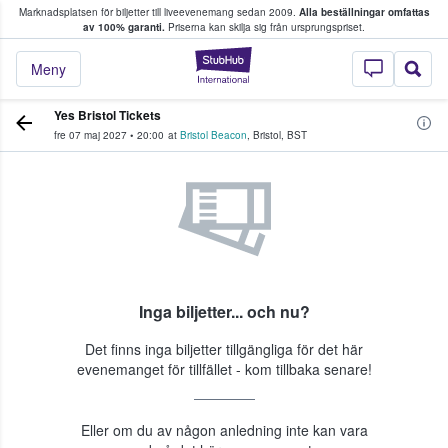
Marknadsplatsen för biljetter till liveevenemang sedan 2009.
Alla beställningar omfattas
ns köper och säljer biljetter.
av 100% garanti.
Priserna kan skilja sig från ursprungspriset.
StubHub – där fans
Meny
Yes Bristol Tickets
fre 07 maj 2027
•
20:00
at
Bristol Beacon
,
Bristol
,
BST
Inga biljetter... och nu?
Det finns inga biljetter tillgängliga för det här
evenemanget för tillfället - kom tillbaka senare!
Eller om du av någon anledning inte kan vara