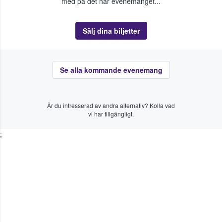
med på det här evenemanget...
Sälj dina biljetter
Se alla kommande evenemang
Är du intresserad av andra alternativ? Kolla vad
vi har tillgängligt.
;