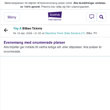
Marknadsplatsen för biljetter till liveevenemang sedan 2009.
Alla beställningar omfattas
ns köper och säljer biljetter.
av 100% garanti.
Priserna kan skilja sig från ursprungspriset.
StubHub – där fans
Meny
Ysy A
Bilbao Tickets
fre 18 sep. 2026
•
21:00
at
Discoteca Fever (Sala Santana 27)
,
Bilbo
,
PV
Evenemang med onumrerade platser
Alla biljetter ger inträde till valfria lediga sitt- eller ståplatser. Alla platser är
onumrerade.