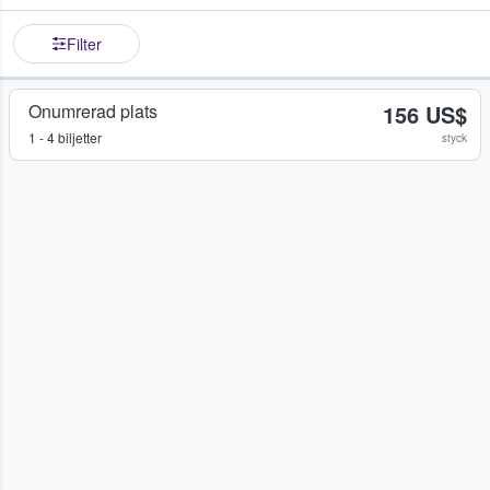
Filter
Onumrerad plats
156 US$
1 - 4 biljetter
styck