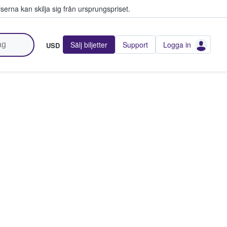
serna kan skilja sig från ursprungspriset.
Sälj biljetter
Support
Logga in
USD