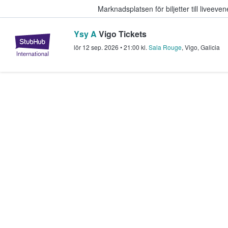
Marknadsplatsen för biljetter till livee
Ysy A
Vigo Tickets
StubHub – där fans köper och sälje
lör 12 sep. 2026
•
21:00
kl.
Sala Rouge
,
Vigo
,
Galicia