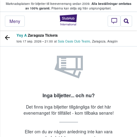
Marknadsplatsen för biljetter till liveevenemang sedan 2009.
Alla beställningar omfattas
ns köper och säljer biljetter.
av 100% garanti.
Priserna kan skilja sig från ursprungspriset.
StubHub – där fans
Meny
Ysy A
Zaragoza Tickets
tors 17 sep. 2026
•
21:00
at
Sala Oasis Club Teatro
,
Zaragoza
,
Aragón
Inga biljetter... och nu?
Det finns inga biljetter tillgängliga för det här
evenemanget för tillfället - kom tillbaka senare!
Eller om du av någon anledning inte kan vara