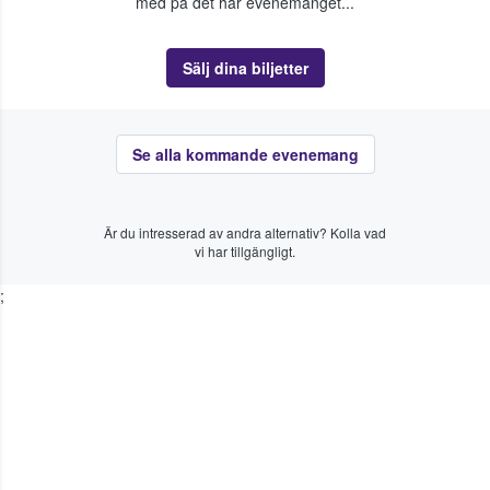
med på det här evenemanget...
Sälj dina biljetter
Se alla kommande evenemang
Är du intresserad av andra alternativ? Kolla vad
vi har tillgängligt.
;