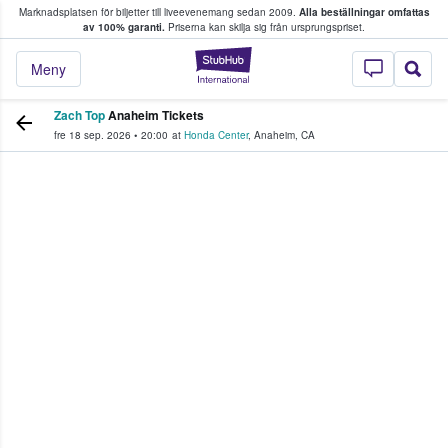
Marknadsplatsen för biljetter till liveevenemang sedan 2009.
Alla beställningar omfattas
ns köper och säljer biljetter.
av 100% garanti.
Priserna kan skilja sig från ursprungspriset.
StubHub – där fans
Meny
Zach Top
Anaheim Tickets
fre 18 sep. 2026
•
20:00
at
Honda Center
,
Anaheim
,
CA