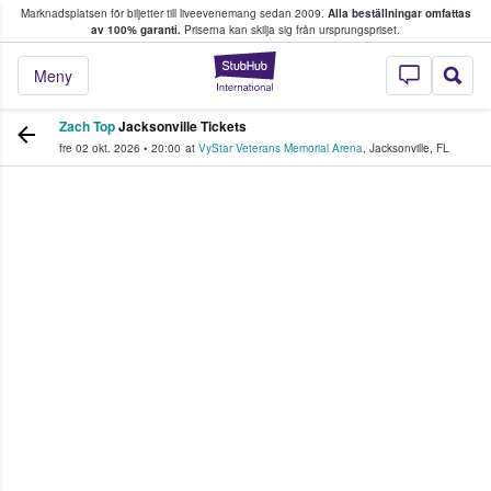
Marknadsplatsen för biljetter till liveevenemang sedan 2009.
Alla beställningar omfattas
ns köper och säljer biljetter.
av 100% garanti.
Priserna kan skilja sig från ursprungspriset.
StubHub – där fans
Meny
Zach Top
Jacksonville Tickets
fre 02 okt. 2026
•
20:00
at
VyStar Veterans Memorial Arena
,
Jacksonville
,
FL