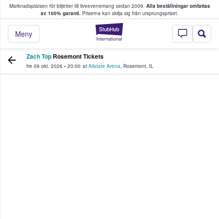
Marknadsplatsen för biljetter till liveevenemang sedan 2009.
Alla beställningar omfattas
ns köper och säljer biljetter.
av 100% garanti.
Priserna kan skilja sig från ursprungspriset.
StubHub – där fans
Meny
Zach Top
Rosemont Tickets
fre 09 okt. 2026
•
20:00
at
Allstate Arena
,
Rosemont
,
IL