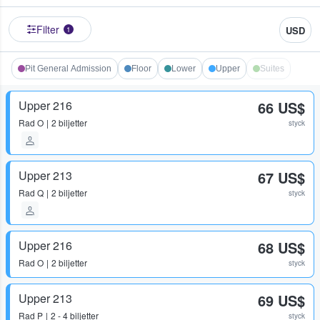
Filter
USD
1
Pit General Admission
Floor
Lower
Upper
Suites
Upper 216
66 US$
Rad
O
2 biljetter
styck
Upper 213
67 US$
Rad
Q
2 biljetter
styck
Upper 216
68 US$
Rad
O
2 biljetter
styck
Upper 213
69 US$
Rad
P
2 - 4 biljetter
styck