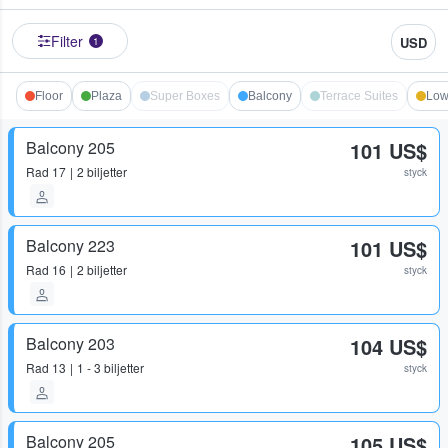
Filter
USD
1
Floor
Plaza
Super Boxes
Balcony
Terrace Suites
Low
Balcony 205
101 US$
Rad
17
2 biljetter
styck
Balcony 223
101 US$
Rad
16
2 biljetter
styck
Balcony 203
104 US$
Rad
13
1 - 3 biljetter
styck
Balcony 205
105 US$