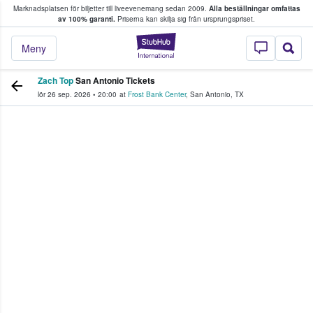
Marknadsplatsen för biljetter till liveevenemang sedan 2009.
Alla beställningar omfattas
ns köper och säljer biljetter.
av 100% garanti.
Priserna kan skilja sig från ursprungspriset.
StubHub – där fans
Meny
Zach Top
San Antonio Tickets
lör 26 sep. 2026
•
20:00
at
Frost Bank Center
,
San Antonio
,
TX