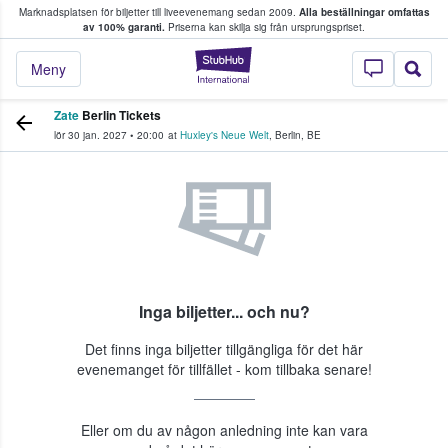
Marknadsplatsen för biljetter till liveevenemang sedan 2009.
Alla beställningar omfattas
ns köper och säljer biljetter.
av 100% garanti.
Priserna kan skilja sig från ursprungspriset.
StubHub – där fans
Meny
Zate
Berlin Tickets
lör 30 jan. 2027
•
20:00
at
Huxley's Neue Welt
,
Berlin
,
BE
Inga biljetter... och nu?
Det finns inga biljetter tillgängliga för det här
evenemanget för tillfället - kom tillbaka senare!
Eller om du av någon anledning inte kan vara