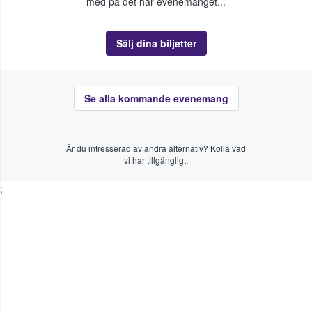
med på det här evenemanget...
Sälj dina biljetter
Se alla kommande evenemang
Är du intresserad av andra alternativ? Kolla vad
vi har tillgängligt.
;