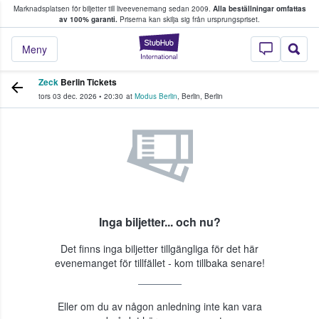
Marknadsplatsen för biljetter till liveevenemang sedan 2009.
Alla beställningar omfattas
ns köper och säljer biljetter.
av 100% garanti.
Priserna kan skilja sig från ursprungspriset.
StubHub – där fans
Meny
Zeck
Berlin Tickets
tors 03 dec. 2026
•
20:30
at
Modus Berlin
,
Berlin
,
Berlin
Inga biljetter... och nu?
Det finns inga biljetter tillgängliga för det här
evenemanget för tillfället - kom tillbaka senare!
Eller om du av någon anledning inte kan vara