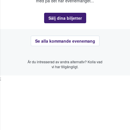
med på det här evenemanget...
Sälj dina biljetter
Se alla kommande evenemang
Är du intresserad av andra alternativ? Kolla vad
vi har tillgängligt.
;