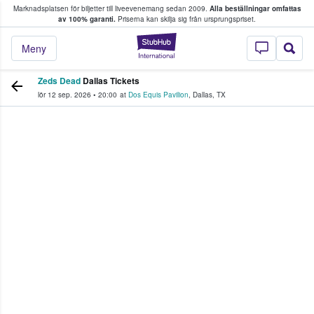
Marknadsplatsen för biljetter till liveevenemang sedan 2009.
Alla beställningar omfattas
ns köper och säljer biljetter.
av 100% garanti.
Priserna kan skilja sig från ursprungspriset.
StubHub – där fans
Meny
Zeds Dead
Dallas Tickets
lör 12 sep. 2026
•
20:00
at
Dos Equis Pavilion
,
Dallas
,
TX