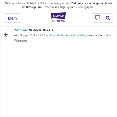
Marknadsplatsen för biljetter till liveevenemang sedan 2009.
Alla beställningar omfattas
ns köper och säljer biljetter.
av 100% garanti.
Priserna kan skilja sig från ursprungspriset.
StubHub – där fans
Meny
Zucchero
València Tickets
sön 27 sep. 2026
•
21:00
at
Palau de les Arts Reina Sofía
,
València
,
Comunidad
Valenciana