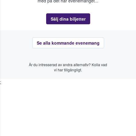
med på det här evenemanget...
Sälj dina biljetter
Se alla kommande evenemang
Är du intresserad av andra alternativ? Kolla vad
vi har tillgängligt.
;