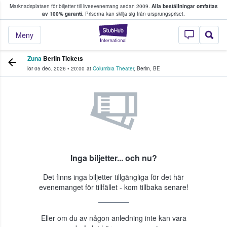
Marknadsplatsen för biljetter till liveevenemang sedan 2009.
Alla beställningar omfattas
ns köper och säljer biljetter.
av 100% garanti.
Priserna kan skilja sig från ursprungspriset.
StubHub – där fans
Meny
Zuna
Berlin Tickets
lör 05 dec. 2026
•
20:00
at
Columbia Theater
,
Berlin
,
BE
Inga biljetter... och nu?
Det finns inga biljetter tillgängliga för det här
evenemanget för tillfället - kom tillbaka senare!
Eller om du av någon anledning inte kan vara