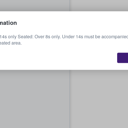
mation
14s only Seated: Over 8s only. Under 14s must be accompanied
eated area.