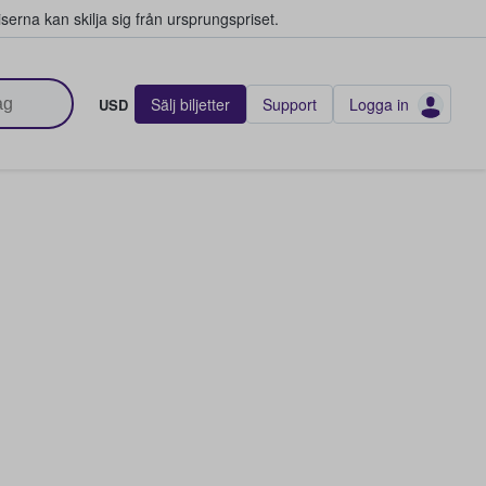
serna kan skilja sig från ursprungspriset.
Sälj biljetter
Support
Logga in
USD