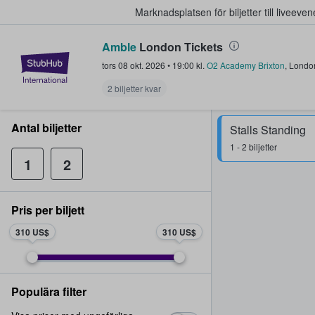
Marknadsplatsen för biljetter till livee
Amble
London Tickets
StubHub – där fans köper och sälje
tors 08 okt. 2026
•
19:00
kl.
O2 Academy Brixton
,
Londo
2 biljetter kvar
Antal biljetter
Stalls Standing
1 - 2 biljetter
1
2
Pris per biljett
310 US$
310 US$
Populära filter