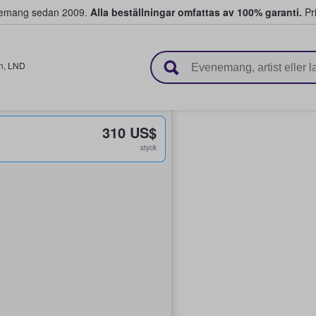
venemang sedan 2009.
Alla beställningar omfattas av 100% garanti.
Pri
r biljetter.
n
,
LND
310 US$
styck