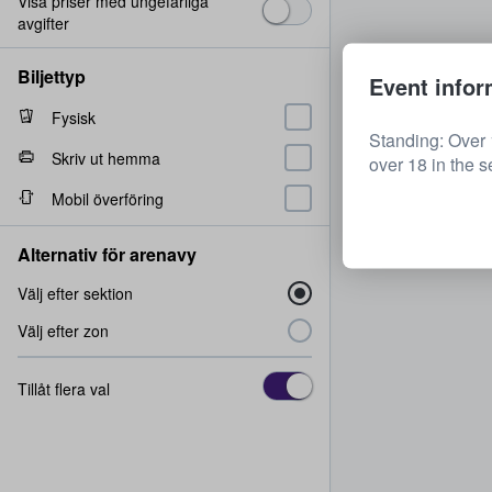
Visa priser med ungefärliga
avgifter
Biljettyp
Event infor
Fysisk
Standing: Over 
Skriv ut hemma
over 18 in the s
Mobil överföring
Alternativ för arenavy
Välj efter sektion
Välj efter zon
Tillåt flera val