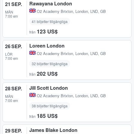
Rawayana London
21 SEP.
O2 Academy Brixton
,
London, LND, GB
MÅN
7:00 em
41 biljetter tillgängliga
123 US$
från
Loreen London
26 SEP.
O2 Academy Brixton
,
London, LND, GB
LÖR
7:00 em
32 biljetter tillgängliga
202 US$
från
Jill Scott London
28 SEP.
O2 Academy Brixton
,
London, LND, GB
MÅN
7:00 em
38 biljetter tillgängliga
185 US$
från
James Blake London
29 SEP.