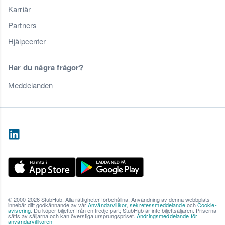
Karriär
Partners
Hjälpcenter
Har du några frågor?
Meddelanden
© 2000-2026 StubHub. Alla rättigheter förbehållna. Användning av denna webbplats
innebär ditt godkännande av vår
Användarvillkor
,
sekretessmeddelande
och
Cookie-
avisering
. Du köper biljetter från en tredje part; StubHub är inte biljettsäljaren. Priserna
sätts av säljarna och kan överstiga ursprungspriset.
Ändringsmeddelande för
användarvillkoren