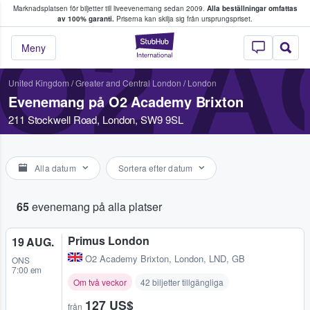
Marknadsplatsen för biljetter till liveevenemang sedan 2009.
Alla beställningar omfattas
ns köper och säljer biljetter.
av 100% garanti.
Priserna kan skilja sig från ursprungspriset.
O2 A
StubHub – där fans
Meny
United Kingdom
/
Greater and Central London
/
London
Evenemang på O2 Academy Brixton
211 Stockwell Road, London, SW9 9SL
Alla datum
Sortera efter datum
65
evenemang på alla platser
Primus London
19 AUG.
O2 Academy Brixton
,
London, LND, GB
ONS
7:00 em
Om två veckor
42 biljetter tillgängliga
127 US$
från