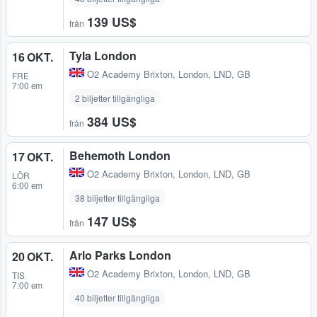
139 US$
från
Tyla London
16 OKT.
O2 Academy Brixton
,
London, LND, GB
FRE
7:00 em
2 biljetter tillgängliga
384 US$
från
Behemoth London
17 OKT.
O2 Academy Brixton
,
London, LND, GB
LÖR
6:00 em
38 biljetter tillgängliga
147 US$
från
Arlo Parks London
20 OKT.
O2 Academy Brixton
,
London, LND, GB
TIS
7:00 em
40 biljetter tillgängliga