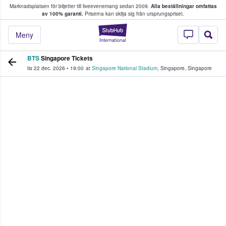
Marknadsplatsen för biljetter till liveevenemang sedan 2009.
Alla beställningar omfattas
ns köper och säljer biljetter.
av 100% garanti.
Priserna kan skilja sig från ursprungspriset.
StubHub – där fans
Meny
BTS
Singapore Tickets
tis 22 dec. 2026
•
19:00
at
Singapore National Stadium
,
Singapore
,
Singapore