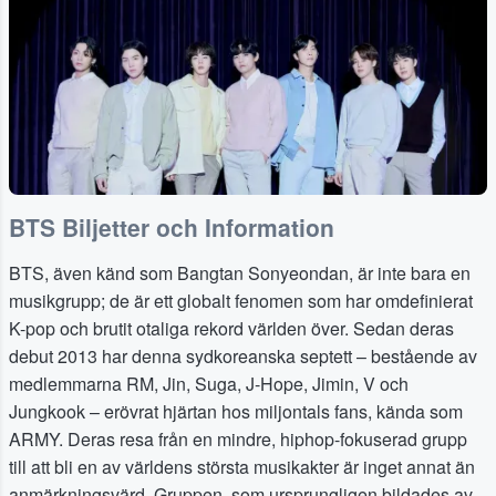
BTS Biljetter och Information
BTS, även känd som Bangtan Sonyeondan, är inte bara en
musikgrupp; de är ett globalt fenomen som har omdefinierat
K-pop och brutit otaliga rekord världen över. Sedan deras
debut 2013 har denna sydkoreanska septett – bestående av
medlemmarna RM, Jin, Suga, J-Hope, Jimin, V och
Jungkook – erövrat hjärtan hos miljontals fans, kända som
ARMY. Deras resa från en mindre, hiphop-fokuserad grupp
till att bli en av världens största musikakter är inget annat än
anmärkningsvärd. Gruppen, som ursprungligen bildades av