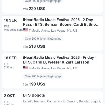
Över 200 biljetter tillgängliga
220 US$
från
iHeartRadio Music Festival 2026 - 2-Day
18 SEP.
Pass - BTS, Benson Boone, Cardi B, Sno…
FRE
Meddelas senare
T-Mobile Arena
,
Las Vegas, NV, US
Över 200 biljetter tillgängliga
513 US$
från
iHeartRadio Music Festival 2026 - Friday -
18 SEP.
BTS, Cardi B, Weezer & Zara Larsson
FRE
7:30 em
T-Mobile Arena
,
Las Vegas, NV, US
Över 200 biljetter tillgängliga
190 US$
från
BTS Bogotá
2 OKT.
Estadio Nemesio Camacho - El Campín
,
Bogotá, Bogotá,
FRE
8:00 em