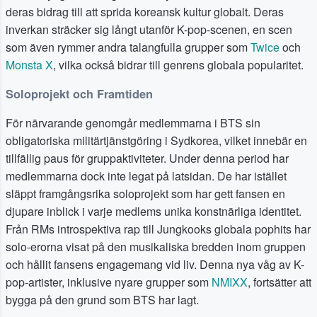
deras bidrag till att sprida koreansk kultur globalt. Deras
inverkan sträcker sig långt utanför K-pop-scenen, en scen
som även rymmer andra talangfulla grupper som
Twice
och
Monsta X
, vilka också bidrar till genrens globala popularitet.
Soloprojekt och Framtiden
För närvarande genomgår medlemmarna i BTS sin
obligatoriska militärtjänstgöring i Sydkorea, vilket innebär en
tillfällig paus för gruppaktiviteter. Under denna period har
medlemmarna dock inte legat på latsidan. De har istället
släppt framgångsrika soloprojekt som har gett fansen en
djupare inblick i varje medlems unika konstnärliga identitet.
Från RMs introspektiva rap till Jungkooks globala pophits har
solo-erorna visat på den musikaliska bredden inom gruppen
och hållit fansens engagemang vid liv. Denna nya våg av K-
pop-artister, inklusive nyare grupper som
NMIXX
, fortsätter att
bygga på den grund som BTS har lagt.