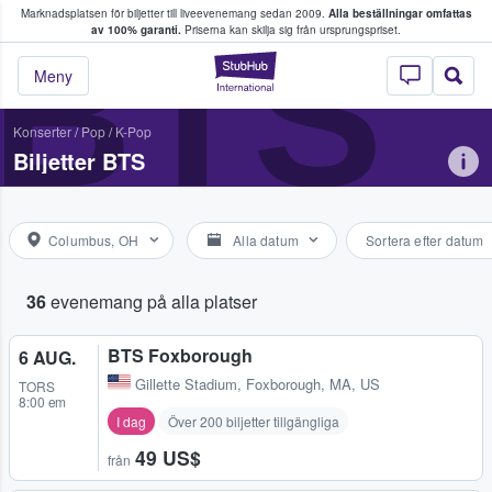
Marknadsplatsen för biljetter till liveevenemang sedan 2009.
Alla beställningar omfattas
ns köper och säljer biljetter.
BTS
av 100% garanti.
Priserna kan skilja sig från ursprungspriset.
StubHub – där fans
Meny
Konserter
/
Pop
/
K-Pop
Biljetter BTS
Columbus, OH
Alla datum
Sortera efter datum
36
evenemang på alla platser
BTS Foxborough
6 AUG.
Gillette Stadium
,
Foxborough, MA, US
TORS
8:00 em
I dag
Över 200 biljetter tillgängliga
49 US$
från