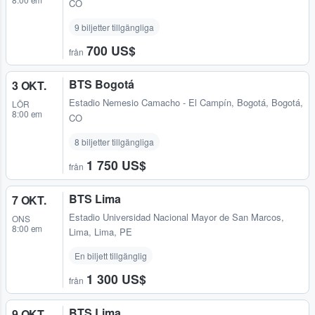
CO
9 biljetter tillgängliga
700 US$
från
BTS Bogotá
3 OKT.
Estadio Nemesio Camacho - El Campín
,
Bogotá, Bogotá,
LÖR
8:00 em
CO
8 biljetter tillgängliga
1 750 US$
från
BTS Lima
7 OKT.
Estadio Universidad Nacional Mayor de San Marcos
,
ONS
8:00 em
Lima, Lima, PE
En biljett tillgänglig
1 300 US$
från
BTS Lima
9 OKT.