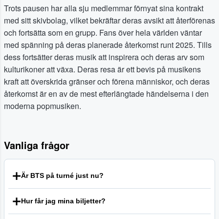
Trots pausen har alla sju medlemmar förnyat sina kontrakt
med sitt skivbolag, vilket bekräftar deras avsikt att återförenas
och fortsätta som en grupp. Fans över hela världen väntar
med spänning på deras planerade återkomst runt 2025. Tills
dess fortsätter deras musik att inspirera och deras arv som
kulturikoner att växa. Deras resa är ett bevis på musikens
kraft att överskrida gränser och förena människor, och deras
återkomst är en av de mest efterlängtade händelserna i den
moderna popmusiken.
Vanliga frågor
Är BTS på turné just nu?
För närvarande har BTS tagit en paus från gruppaktiviteter
Hur får jag mina biljetter?
eftersom medlemmarna fullgör sin obligatoriska
militärtjänstgöring i Sydkorea. Under denna tid har flera av
Leveransmetoden för biljetter varierar beroende på