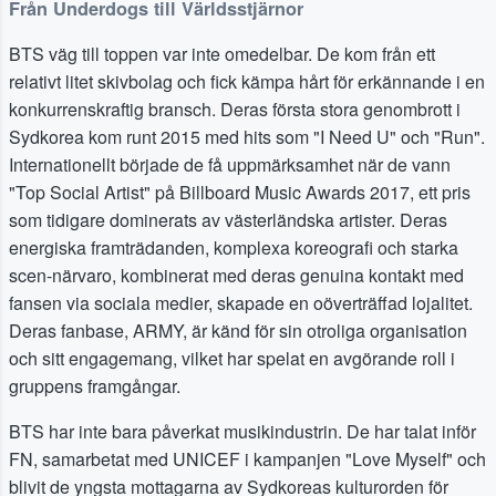
Från Underdogs till Världsstjärnor
BTS väg till toppen var inte omedelbar. De kom från ett
relativt litet skivbolag och fick kämpa hårt för erkännande i en
konkurrenskraftig bransch. Deras första stora genombrott i
Sydkorea kom runt 2015 med hits som "I Need U" och "Run".
Internationellt började de få uppmärksamhet när de vann
"Top Social Artist" på Billboard Music Awards 2017, ett pris
som tidigare dominerats av västerländska artister. Deras
energiska framträdanden, komplexa koreografi och starka
scen-närvaro, kombinerat med deras genuina kontakt med
fansen via sociala medier, skapade en oöverträffad lojalitet.
Deras fanbase, ARMY, är känd för sin otroliga organisation
och sitt engagemang, vilket har spelat en avgörande roll i
gruppens framgångar.
BTS har inte bara påverkat musikindustrin. De har talat inför
FN, samarbetat med UNICEF i kampanjen "Love Myself" och
blivit de yngsta mottagarna av Sydkoreas kulturorden för