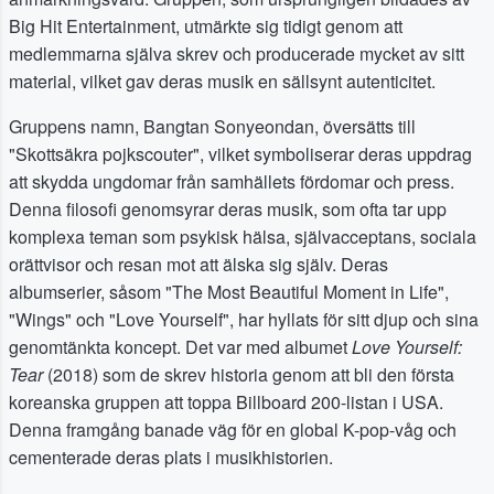
Big Hit Entertainment, utmärkte sig tidigt genom att
medlemmarna själva skrev och producerade mycket av sitt
material, vilket gav deras musik en sällsynt autenticitet.
Gruppens namn, Bangtan Sonyeondan, översätts till
"Skottsäkra pojkscouter", vilket symboliserar deras uppdrag
att skydda ungdomar från samhällets fördomar och press.
Denna filosofi genomsyrar deras musik, som ofta tar upp
komplexa teman som psykisk hälsa, självacceptans, sociala
orättvisor och resan mot att älska sig själv. Deras
albumserier, såsom "The Most Beautiful Moment in Life",
"Wings" och "Love Yourself", har hyllats för sitt djup och sina
genomtänkta koncept. Det var med albumet
Love Yourself:
Tear
(2018) som de skrev historia genom att bli den första
koreanska gruppen att toppa Billboard 200-listan i USA.
Denna framgång banade väg för en global K-pop-våg och
cementerade deras plats i musikhistorien.