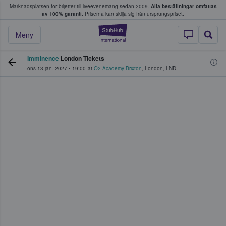
Marknadsplatsen för biljetter till liveevenemang sedan 2009.
Alla beställningar omfattas
ns köper och säljer biljetter.
av 100% garanti.
Priserna kan skilja sig från ursprungspriset.
StubHub – där fans
Meny
Imminence
London Tickets
ons 13 jan. 2027
•
19:00
at
O2 Academy Brixton
,
London
,
LND