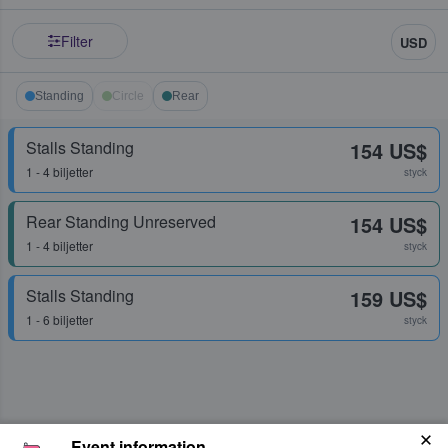
Filter
USD
Standing
Circle
Rear
Stalls Standing
154 US$
1 - 4 biljetter
styck
Rear Standing Unreserved
154 US$
1 - 4 biljetter
styck
Stalls Standing
159 US$
1 - 6 biljetter
styck
Event information