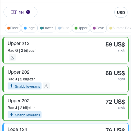
Filter
USD
1
Floor
Loge
Lower
Suite
Upper
Cove
Summit Bo
Upper 213
59 US$
Rad
G
2 biljetter
styck
Upper 202
68 US$
Rad
J
2 biljetter
styck
Snabb leverans
Upper 202
72 US$
Rad
J
2 biljetter
styck
Snabb leverans
Loge 124
76 US$