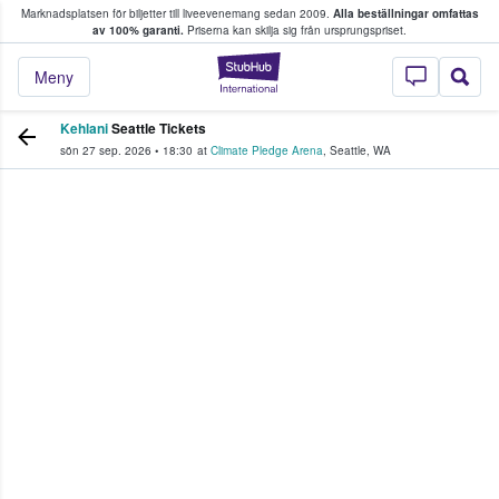
Marknadsplatsen för biljetter till liveevenemang sedan 2009.
Alla beställningar omfattas
ns köper och säljer biljetter.
av 100% garanti.
Priserna kan skilja sig från ursprungspriset.
StubHub – där fans
Meny
Kehlani
Seattle Tickets
sön 27 sep. 2026
•
18:30
at
Climate Pledge Arena
,
Seattle
,
WA