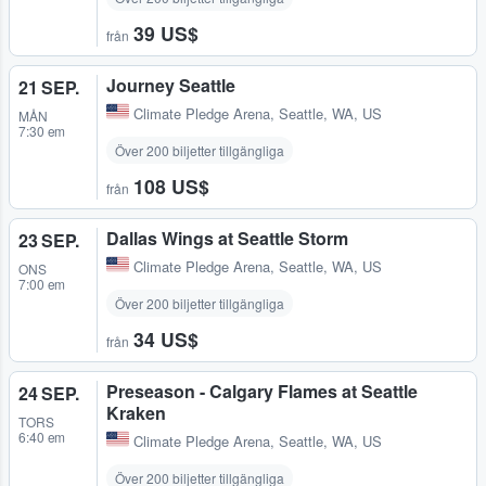
39 US$
från
Journey Seattle
21 SEP.
Climate Pledge Arena
,
Seattle, WA, US
MÅN
7:30 em
Över 200 biljetter tillgängliga
108 US$
från
Dallas Wings at Seattle Storm
23 SEP.
Climate Pledge Arena
,
Seattle, WA, US
ONS
7:00 em
Över 200 biljetter tillgängliga
34 US$
från
Preseason - Calgary Flames at Seattle
24 SEP.
Kraken
TORS
6:40 em
Climate Pledge Arena
,
Seattle, WA, US
Över 200 biljetter tillgängliga