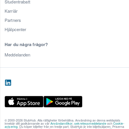
Studentrabatt
Karriär
Partners
Hjälpcenter
Har du några frågor?
Meddelanden
© 2000-2026 StubHub. Alla rättigheter förbehållna. Användning av denna webbplats
innebär ditt godkännande av vår
Användarvillkor
,
sekretessmeddelande
och
Cookie-
avisering
. Du köper biljetter från en tredje part; StubHub är inte biljettsäljaren. Priserna