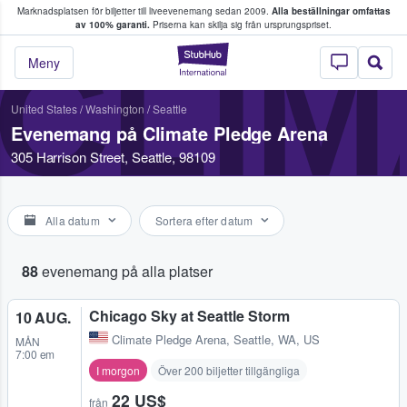
Marknadsplatsen för biljetter till liveevenemang sedan 2009.
Alla beställningar omfattas
ns köper och säljer biljetter.
av 100% garanti.
Priserna kan skilja sig från ursprungspriset.
CLIM
StubHub – där fans
Meny
United States
/
Washington
/
Seattle
Evenemang på Climate Pledge Arena
305 Harrison Street, Seattle, 98109
Alla datum
Sortera efter datum
88
evenemang på alla platser
Chicago Sky at Seattle Storm
10 AUG.
Climate Pledge Arena
,
Seattle, WA, US
MÅN
7:00 em
I morgon
Över 200 biljetter tillgängliga
22 US$
från