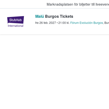
Marknadsplatsen för biljetter till livee
Malú
Burgos Tickets
StubHub – där fans köper och sälje
fre 26 feb. 2027
•
21:00
kl.
Fórum Evolución Burgos
,
Bu