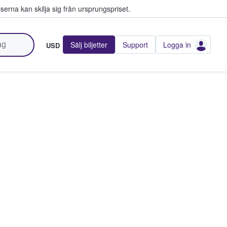
serna kan skilja sig från ursprungspriset.
Sälj biljetter
Support
Logga in
USD