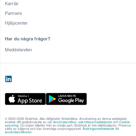
Karriär
Partners
Hjälpcenter
Har du några frågor?
Meddelanden
© 2000-2026 StubHub. Alla rättigheter förbehållna. Användning av denna webbplats
innebär ditt godkännande av vår
Användarvillkor
,
sekretessmeddelande
och
Cookie-
avisering
. Du köper biljetter från en tredje part; StubHub är inte biljettsäljaren. Priserna
sätts av säljarna och kan överstiga ursprungspriset.
Ändringsmeddelande för
användarvillkoren