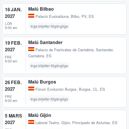
Malú Bilbao
16 JAN.
2027
Palacio Euskalduna
,
Bilbo, PV, ES
LÖR
Inga biljetter tillgängliga
9:00 em
Malú Santander
19 FEB.
2027
Palacio de Festivales de Cantabria
,
Santander,
Cantabria, ES
FRE
9:00 em
Inga biljetter tillgängliga
Malú Burgos
26 FEB.
2027
Fórum Evolución Burgos
,
Burgos, CL, ES
FRE
Inga biljetter tillgängliga
9:00 em
Malú Gijón
5 MARS
2027
Laboral Teatro
,
Gijón, Principado de Asturias, ES