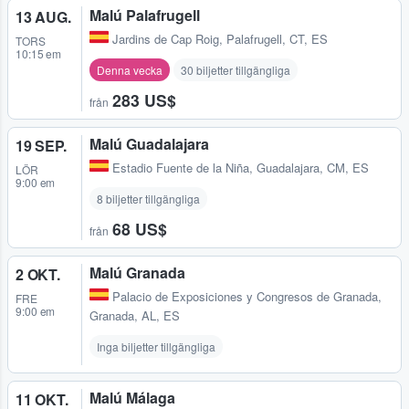
Malú Palafrugell
13 AUG.
Jardins de Cap Roig
,
Palafrugell, CT, ES
TORS
10:15 em
Denna vecka
30 biljetter tillgängliga
283 US$
från
Malú Guadalajara
19 SEP.
Estadio Fuente de la Niña
,
Guadalajara, CM, ES
LÖR
9:00 em
8 biljetter tillgängliga
68 US$
från
Malú Granada
2 OKT.
Palacio de Exposiciones y Congresos de Granada
,
FRE
9:00 em
Granada, AL, ES
Inga biljetter tillgängliga
Malú Málaga
11 OKT.