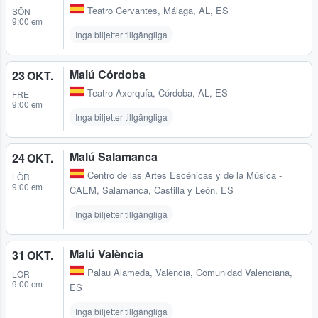
Teatro Cervantes
,
Málaga, AL, ES
SÖN
9:00 em
Inga biljetter tillgängliga
Malú Córdoba
23 OKT.
Teatro Axerquía
,
Córdoba, AL, ES
FRE
9:00 em
Inga biljetter tillgängliga
Malú Salamanca
24 OKT.
Centro de las Artes Escénicas y de la Música -
LÖR
9:00 em
CAEM
,
Salamanca, Castilla y León, ES
Inga biljetter tillgängliga
Malú València
31 OKT.
Palau Alameda
,
València, Comunidad Valenciana,
LÖR
9:00 em
ES
Inga biljetter tillgängliga