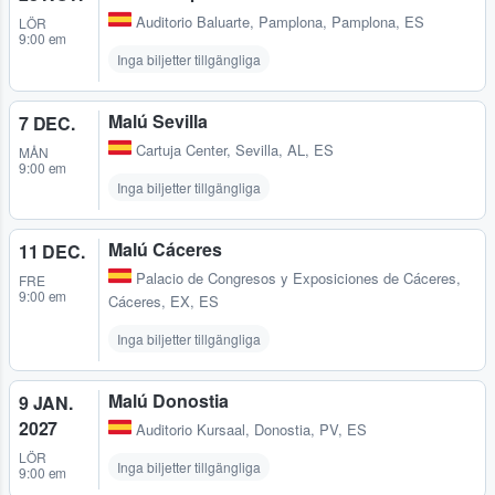
Auditorio Baluarte
,
Pamplona, Pamplona, ES
LÖR
9:00 em
Inga biljetter tillgängliga
Malú Sevilla
7 DEC.
Cartuja Center
,
Sevilla, AL, ES
MÅN
9:00 em
Inga biljetter tillgängliga
Malú Cáceres
11 DEC.
Palacio de Congresos y Exposiciones de Cáceres
,
FRE
9:00 em
Cáceres, EX, ES
Inga biljetter tillgängliga
Malú Donostia
9 JAN.
2027
Auditorio Kursaal
,
Donostia, PV, ES
LÖR
Inga biljetter tillgängliga
9:00 em