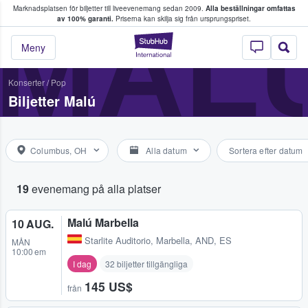
Marknadsplatsen för biljetter till liveevenemang sedan 2009.
Alla beställningar omfattas
ns köper och säljer biljetter.
MAL
av 100% garanti.
Priserna kan skilja sig från ursprungspriset.
StubHub – där fans
Meny
Konserter
/
Pop
Biljetter Malú
Columbus, OH
Alla datum
Sortera efter datum
19
evenemang på alla platser
Malú Marbella
10 AUG.
Starlite Auditorio
,
Marbella, AND, ES
MÅN
10:00 em
I dag
32 biljetter tillgängliga
145 US$
från