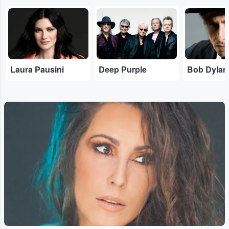
...
...
...
Laura Pausini
Deep Purple
Bob Dylan