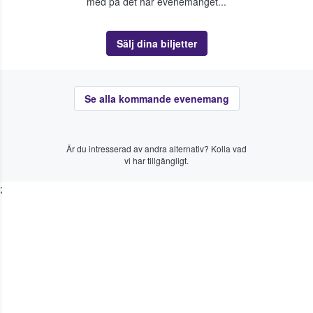
med på det här evenemanget...
Sälj dina biljetter
Se alla kommande evenemang
Är du intresserad av andra alternativ? Kolla vad
vi har tillgängligt.
;