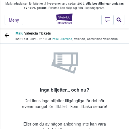
Marknadsplatsen för biljetter till liveevenemang sedan 2009.
Alla beställningar omfattas
ns köper och säljer biljetter.
av 100% garanti.
Priserna kan skilja sig från ursprungspriset.
StubHub – där fans
Meny
Malú
València Tickets
lör 31 okt. 2026
•
21:00
at
Palau Alameda
,
València
,
Comunidad Valenciana
Inga biljetter... och nu?
Det finns inga biljetter tillgängliga för det här
evenemanget för tillfället - kom tillbaka senare!
Eller om du av någon anledning inte kan vara