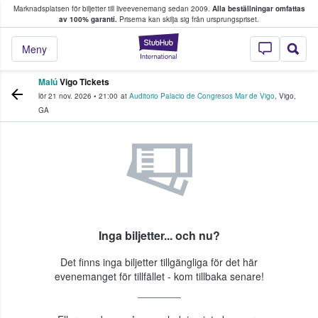
Marknadsplatsen för biljetter till liveevenemang sedan 2009.
Alla beställningar omfattas
ns köper och säljer biljetter.
av 100% garanti.
Priserna kan skilja sig från ursprungspriset.
StubHub – där fans
Meny
Malú
Vigo Tickets
lör 21 nov. 2026
•
21:00
at
Auditorio Palacio de Congresos Mar de Vigo
,
Vigo
,
GA
Inga biljetter... och nu?
Det finns inga biljetter tillgängliga för det här
evenemanget för tillfället - kom tillbaka senare!