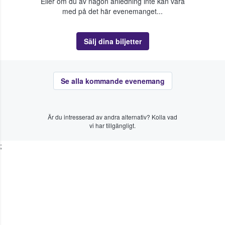
Eller om du av någon anledning inte kan vara
med på det här evenemanget...
Sälj dina biljetter
Se alla kommande evenemang
Är du intresserad av andra alternativ? Kolla vad
vi har tillgängligt.
;