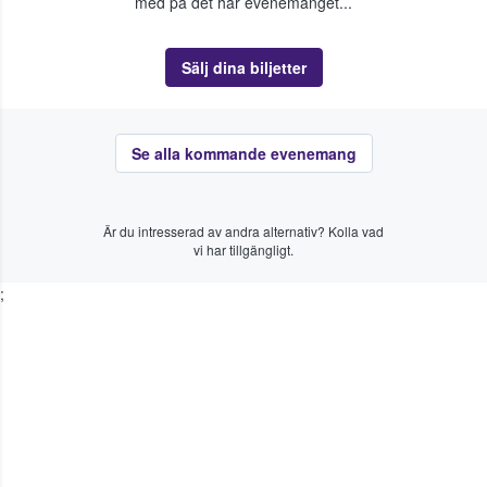
med på det här evenemanget...
Sälj dina biljetter
Se alla kommande evenemang
Är du intresserad av andra alternativ? Kolla vad
vi har tillgängligt.
;