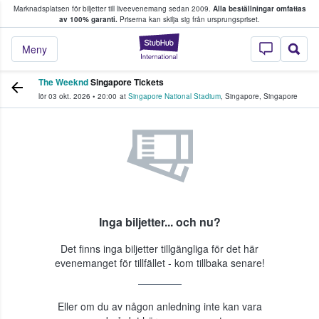
Marknadsplatsen för biljetter till liveevenemang sedan 2009.
Alla beställningar omfattas
ns köper och säljer biljetter.
av 100% garanti.
Priserna kan skilja sig från ursprungspriset.
StubHub – där fans
Meny
The Weeknd
Singapore Tickets
lör 03 okt. 2026
•
20:00
at
Singapore National Stadium
,
Singapore
,
Singapore
Inga biljetter... och nu?
Det finns inga biljetter tillgängliga för det här
evenemanget för tillfället - kom tillbaka senare!
Eller om du av någon anledning inte kan vara