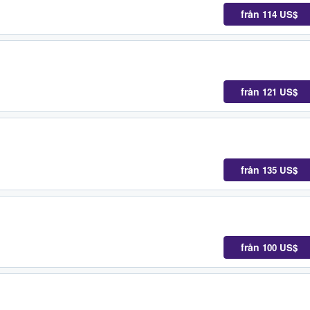
från
114 US$
från
121 US$
från
135 US$
från
100 US$