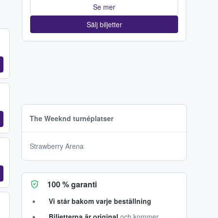
Se mer
Sälj biljetter
The Weeknd turnéplatser
Strawberry Arena
100 % garanti
Vi står bakom varje beställning
Biljetterna är original
och kommer