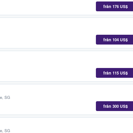
från
176 US$
från
104 US$
från
115 US$
re, SG
från
300 US$
re, SG