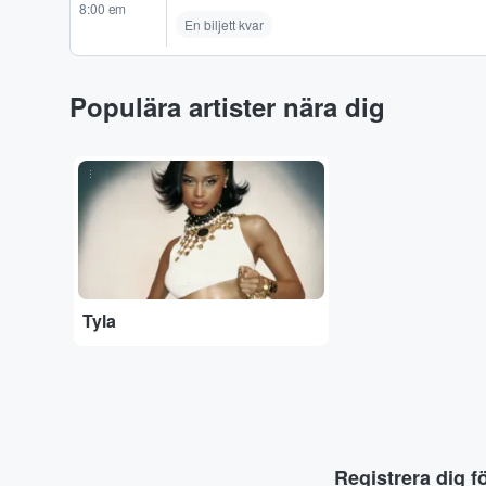
8:00 em
En biljett kvar
Populära artister nära dig
...
Tyla
Registrera dig f