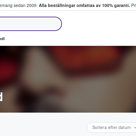
venemang sedan 2009.
Alla beställningar omfattas av 100% garanti.
Pri
jer biljetter.
edi
d
Sortera efter datum