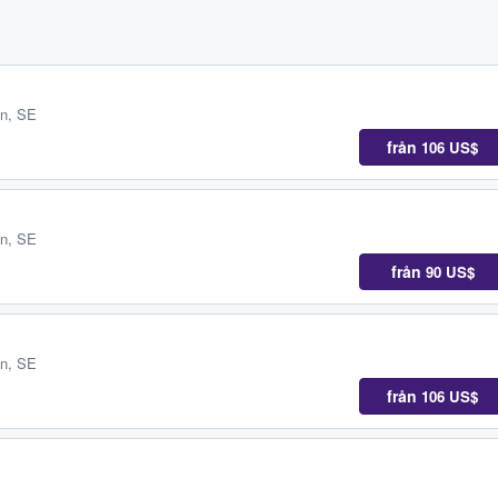
än, SE
från
106 US$
än, SE
från
90 US$
än, SE
från
106 US$