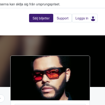
serna kan skilja sig från ursprungspriset.
Sälj biljetter
Support
Logga in