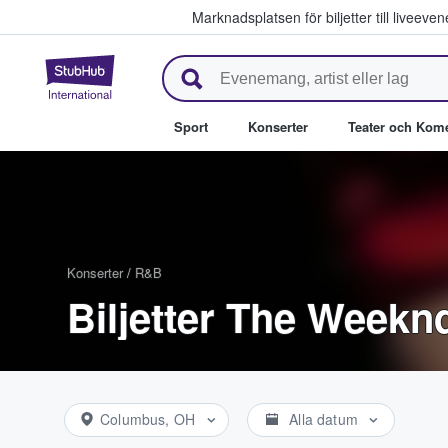
Marknadsplatsen för biljetter till livee
StubHub – där fans köper och säl
Sport
Konserter
Teater och Kom
Konserter
/
R&B
Biljetter The Weekn
Columbus, OH
Alla datum