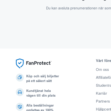
Du kan avsluta prenumerationen när som
Vårt för
Om oss
Köp och sälj biljetter
Affiliatef
på ett säkert sätt
Studentr
Kundtjänst hela
Karriär
vägen till din plats
Partners
Alla beställningar
Hjälpcen
omfattas av 100%