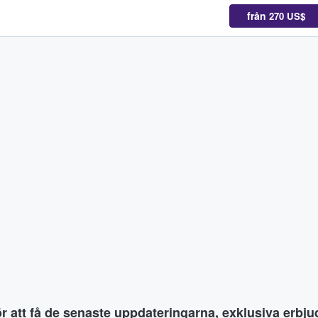
från
270 US$
ör att få de senaste uppdateringarna, exklusiva erb