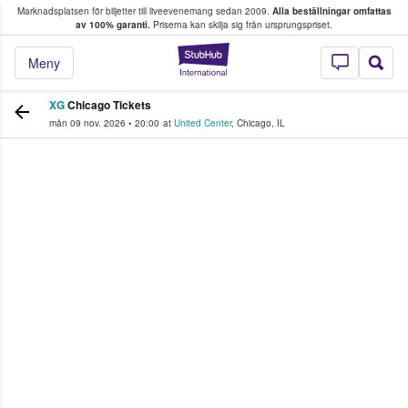
Marknadsplatsen för biljetter till liveevenemang sedan 2009.
Alla beställningar omfattas
ns köper och säljer biljetter.
av 100% garanti.
Priserna kan skilja sig från ursprungspriset.
StubHub – där fans
Meny
XG
Chicago Tickets
mån 09 nov. 2026
•
20:00
at
United Center
,
Chicago
,
IL