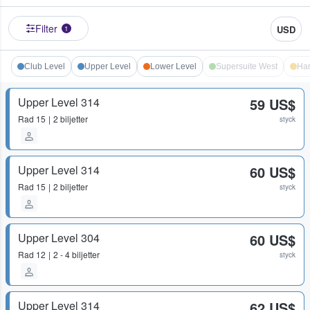
Filter
USD
1
Club Level
Upper Level
Lower Level
Supersuite West
Har
Upper Level 314
59 US$
Rad
15
2 biljetter
styck
Upper Level 314
60 US$
Rad
15
2 biljetter
styck
Upper Level 304
60 US$
Rad
12
2 - 4 biljetter
styck
Upper Level 314
62 US$