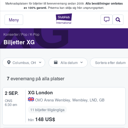
Marknadsplatsen för biljetter till liveevenemang sedan 2009.
Alla beställningar omfattas
ns köper och säljer biljetter.
XG
av 100% garanti.
Priserna kan skilja sig från ursprungspriset.
StubHub – där fans
Meny
Konserter
/
Pop
/
K-Pop
Biljetter XG
Columbus, OH
Alla datum
Sortera efter datum
7
evenemang på alla platser
XG London
2 SEP.
OVO Arena Wembley
,
Wembley, LND, GB
ONS
6:30 em
11 biljetter tillgängliga
148 US$
från