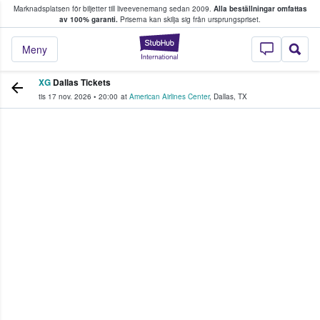
Marknadsplatsen för biljetter till liveevenemang sedan 2009.
Alla beställningar omfattas
ns köper och säljer biljetter.
av 100% garanti.
Priserna kan skilja sig från ursprungspriset.
StubHub – där fans
Meny
XG
Dallas Tickets
tis 17 nov. 2026
•
20:00
at
American Airlines Center
,
Dallas
,
TX