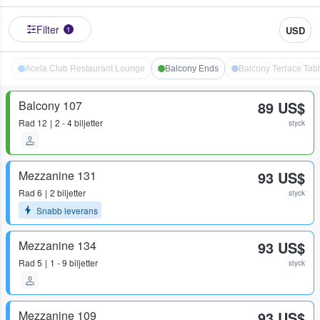
Filter
USD
1
Acela Club Restaurant Lounge
Balcony Ends
Balcony Terrace Tab
Balcony 107
89 US$
Rad
12
2 - 4 biljetter
styck
Mezzanine 131
93 US$
Rad
6
2 biljetter
styck
Snabb leverans
Mezzanine 134
93 US$
Rad
5
1 - 9 biljetter
styck
Mezzanine 109
93 US$