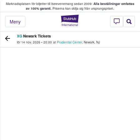
Marknadsplatsen för biljetter till liveevenemang sedan 2009.
Alla beställningar omfattas
ns köper och säljer biljetter.
av 100% garanti.
Priserna kan skilja sig från ursprungspriset.
StubHub – där fans
Meny
XG
Newark Tickets
lör 14 nov. 2026
•
20:00
at
Prudential Center
,
Newark
,
NJ