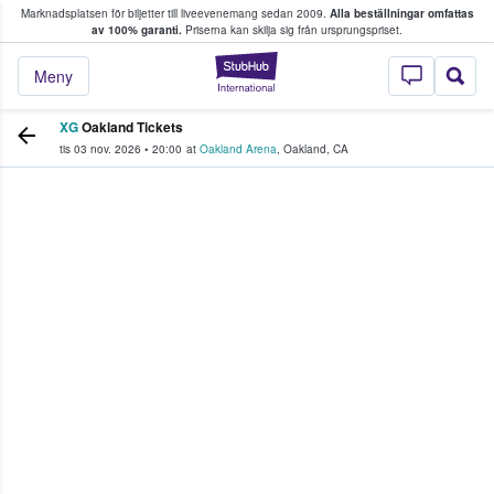
Marknadsplatsen för biljetter till liveevenemang sedan 2009.
Alla beställningar omfattas
ns köper och säljer biljetter.
av 100% garanti.
Priserna kan skilja sig från ursprungspriset.
StubHub – där fans
Meny
XG
Oakland Tickets
tis 03 nov. 2026
•
20:00
at
Oakland Arena
,
Oakland
,
CA