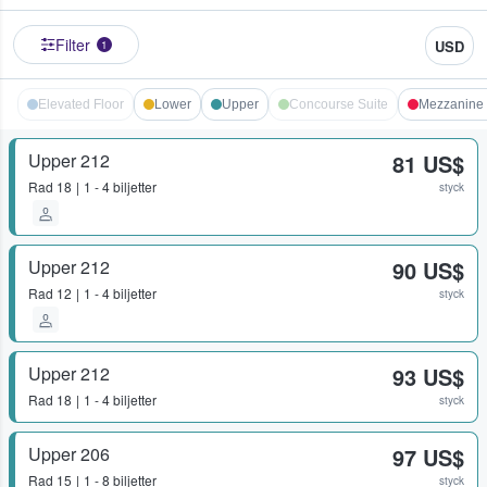
Filter
USD
1
Elevated Floor
Lower
Upper
Concourse Suite
Mezzanine 
Upper 212
81 US$
Rad
18
1 - 4 biljetter
styck
Upper 212
90 US$
Rad
12
1 - 4 biljetter
styck
Upper 212
93 US$
Rad
18
1 - 4 biljetter
styck
Upper 206
97 US$
Rad
15
1 - 8 biljetter
styck