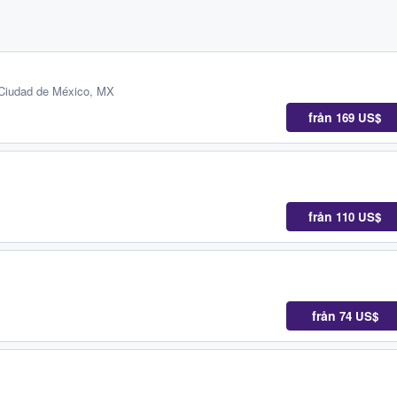
 Ciudad de México, MX
från
169 US$
från
110 US$
från
74 US$