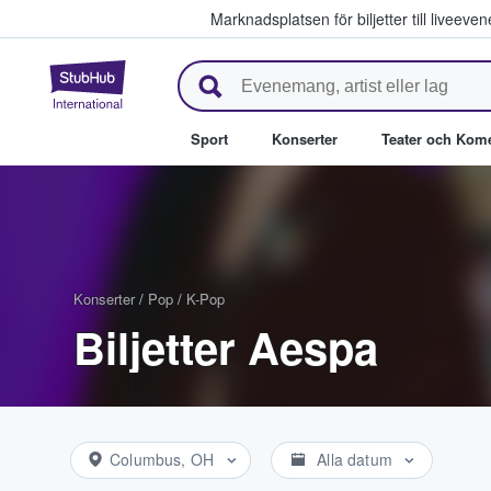
Marknadsplatsen för biljetter till livee
StubHub – där fans köper och säl
Sport
Konserter
Teater och Kom
Konserter
/
Pop
/
K-Pop
Biljetter Aespa
Columbus, OH
Alla datum