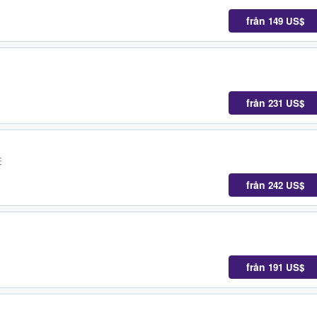
från
149 US$
från
231 US$
E
från
242 US$
från
191 US$