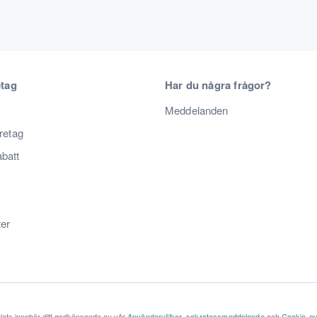
etag
Har du några frågor?
Meddelanden
öretag
abatt
ter
lats innebär ditt godkännande av vår
Användarvillkor
,
sekretessmeddelande
och
Cookie-av