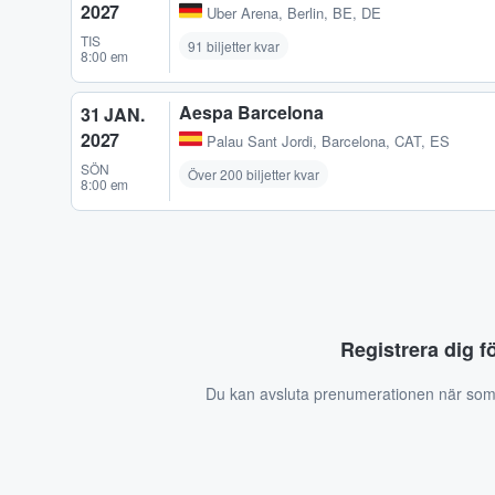
2027
Uber Arena
,
Berlin, BE, DE
TIS
91 biljetter kvar
8:00 em
Aespa Barcelona
31 JAN.
2027
Palau Sant Jordi
,
Barcelona, CAT, ES
SÖN
Över 200 biljetter kvar
8:00 em
Registrera dig f
Du kan avsluta prenumerationen när som