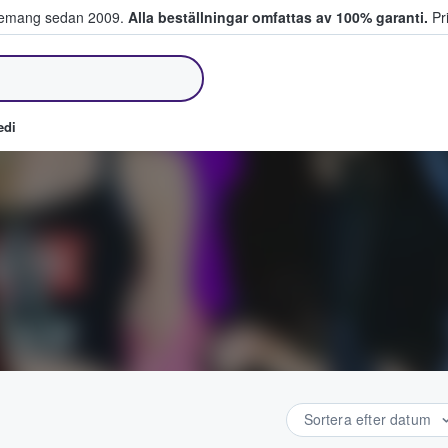
venemang sedan 2009.
Alla beställningar omfattas av 100% garanti.
Pri
jer biljetter.
edi
Sortera efter datum