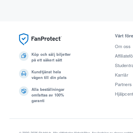
Vårt för
Om oss
Köp och sälj biljetter
Affiliatef
på ett säkert sätt
Studentr
Kundtjänst hela
Karriär
vägen till din plats
Partners
Alla beställningar
Hjälpcen
omfattas av 100%
garanti
© 2000-2026 StubHub. Alla rättigheter förbehållna. Användning av denna webbp