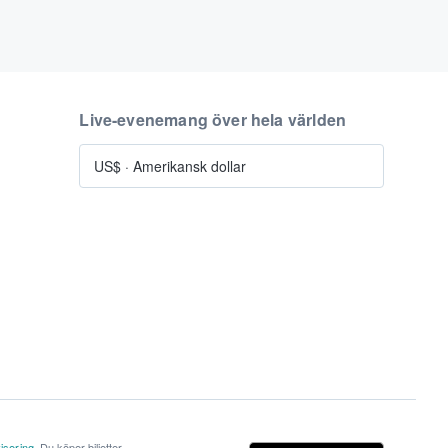
Live-evenemang över hela världen
US$
·
Amerikansk dollar
isering
. Du köper biljetter