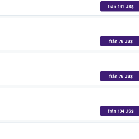
från
141 US$
från
78 US$
från
76 US$
från
134 US$