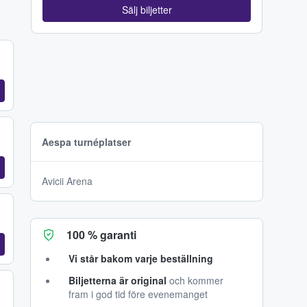
Sälj biljetter
Aespa turnéplatser
Avicii Arena
100 % garanti
Vi står bakom varje beställning
Biljetterna är original
och kommer
fram i god tid före evenemanget