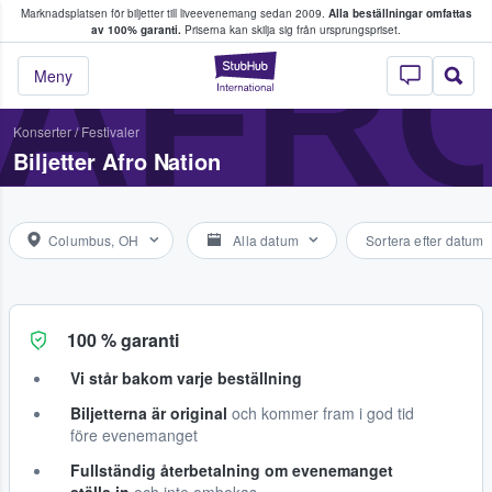
Marknadsplatsen för biljetter till liveevenemang sedan 2009.
Alla beställningar omfattas
ns köper och säljer biljetter.
AFRO
av 100% garanti.
Priserna kan skilja sig från ursprungspriset.
StubHub – där fans
Meny
Konserter
/
Festivaler
Biljetter Afro Nation
Columbus, OH
Alla datum
Sortera efter datum
100 % garanti
Vi står bakom varje beställning
Biljetterna är original
och kommer fram i god tid
före evenemanget
Fullständig återbetalning om evenemanget