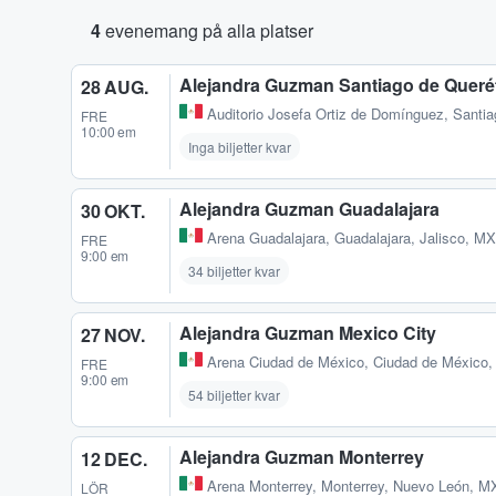
4
evenemang på alla platser
Alejandra Guzman Santiago de Queré
28 AUG.
Auditorio Josefa Ortiz de Domínguez
,
Santia
FRE
10:00 em
Inga biljetter kvar
Alejandra Guzman Guadalajara
30 OKT.
Arena Guadalajara
,
Guadalajara, Jalisco, MX
FRE
9:00 em
34 biljetter kvar
Alejandra Guzman Mexico City
27 NOV.
Arena Ciudad de México
,
Ciudad de México,
FRE
9:00 em
54 biljetter kvar
Alejandra Guzman Monterrey
12 DEC.
Arena Monterrey
,
Monterrey, Nuevo León, M
LÖR