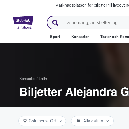
Marknadsplatsen för biljetter till livee
StubHub – där fans köper och säl
Sport
Konserter
Teater och Kom
Konserter
/
Latin
Biljetter Alejandra
Columbus, OH
Alla datum