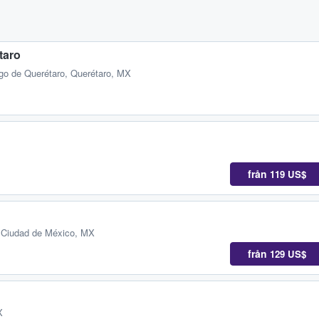
taro
go de Querétaro, Querétaro, MX
från
119 US$
 Ciudad de México, MX
från
129 US$
X