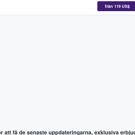
från
119 US$
ör att få de senaste uppdateringarna, exklusiva erb