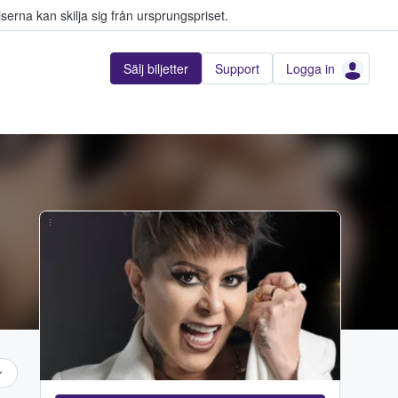
serna kan skilja sig från ursprungspriset.
Sälj biljetter
Support
Logga in
...