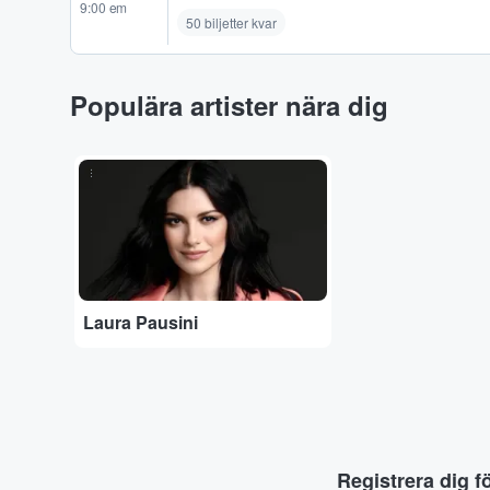
9:00 em
50 biljetter kvar
Populära artister nära dig
...
Laura Pausini
Registrera dig f